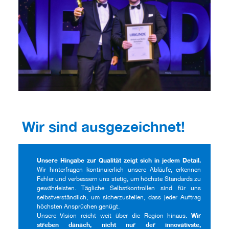
Wir sind ausgezeichnet!
Unsere Hingabe zur Qualität zeigt sich in jedem Detail.
Wir hinterfragen kontinuierlich unsere Abläufe, erkennen
Fehler und verbessern uns stetig, um höchste Standards zu
gewährleisten. Tägliche Selbstkontrollen sind für uns
selbstverständlich, um sicherzustellen, dass jeder Auftrag
höchsten Ansprüchen genügt.
Wir
Unsere Vision reicht weit über die Region hinaus.
streben danach, nicht nur der innovativste,