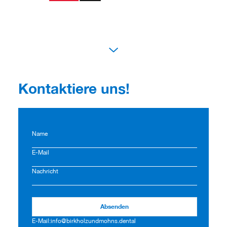
Kontaktiere uns!
Name
E-Mail
Nachricht
Absenden
E-Mail:
info@birkholzundmohns.dental