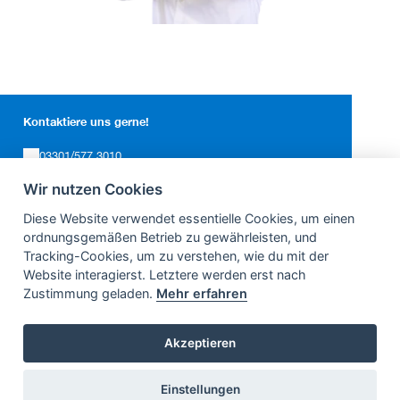
Kontaktiere uns gerne!
03301/577 3010
info@birkholzundmohns.dental
Wir nutzen Cookies
Lehnitzstraße 21
16515 Oranienburg
Diese Website verwendet essentielle Cookies, um einen
Technologien
ordnungsgemäßen Betrieb zu gewährleisten, und
Team
Für Zahnärzte
Tracking-Cookies, um zu verstehen, wie du mit der
Jobs
Website interagierst. Letztere werden erst nach
Zustimmung geladen.
Mehr erfahren
© 2026 Florian Birkholz und André Mohns Dentallabor GbR
Impressum
Datenschutz
Cookies
Akzeptieren
Einstellungen